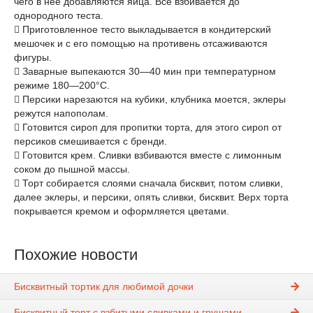
чего в нее добавляются яйца. Все взбивается до
однородного теста.
 Приготовленное тесто выкладывается в кондитерский
мешочек и с его помощью на противень отсаживаются
фигуры.
 Заварные выпекаются 30—40 мин при температурном
режиме 180—200°С.
 Персики нарезаются на кубики, клубника моется, эклеры
режутся напополам.
 Готовится сироп для пропитки торта, для этого сироп от
персиков смешивается с бренди.
 Готовится крем. Сливки взбиваются вместе с лимонным
соком до пышной массы.
 Торт собирается слоями сначала бисквит, потом сливки,
далее эклеры, и персики, опять сливки, бисквит. Верх торта
покрывается кремом и оформляется цветами.
Похожие новости
Бисквитный тортик для любимой дочки
Бисквитный торт с взбитыми сливками и грушами