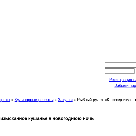
Регистрация н
Забыли па
ецепты
»
Кулинарные рецепты
»
Закуски
» Рыбный рулет «К празднику» -
- изысканное кушанье в новогоднюю ночь
л