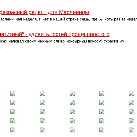
прекрасный рецепт для Масленицы
асленичная неделя, и нет в нашей стране семь, где бы хоть раз за неде
етитный" - удивить гостей проще простого
всех наповал своим нежным сливочно-сырным вкусом! Украсив им