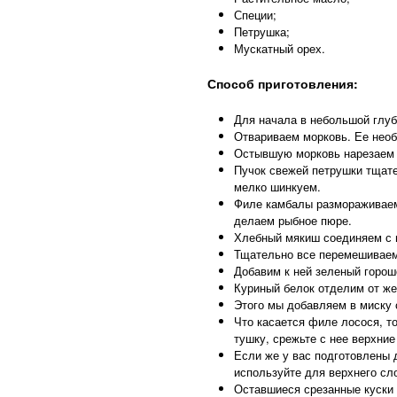
Специи
;
Петрушка
;
Мускатный орех
.
Способ приготовления:
Для начала в небольшой глуб
Отвариваем морковь. Ее необ
Остывшую морковь нарезаем 
Пучок свежей петрушки тщате
мелко шинкуем.
Филе камбалы размораживаем
делаем рыбное пюре.
Хлебный мякиш соединяем с 
Тщательно все перемешиваем
Добавим к ней зеленый горош
Куриный белок отделим от же
Этого мы добавляем в миску 
Что касается филе лосося, т
тушку, срежьте с нее верхни
Если же у вас подготовлены 
используйте для верхнего сло
Оставшиеся срезанные куски 