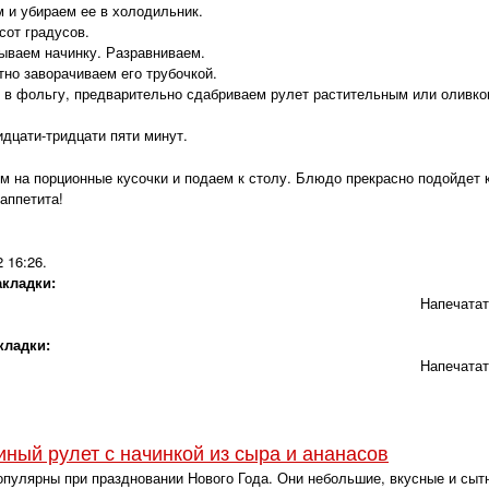
 и убираем ее в холодильник.
сот градусов.
ываем начинку. Разравниваем.
тно заворачиваем его трубочкой.
у в фольгу, предварительно сдабриваем рулет растительным или оливк
идцати-тридцати пяти минут.
м на порционные кусочки и подаем к столу. Блюдо прекрасно подойдет 
аппетита!
2 16:26
.
акладки:
Напечата
кладки:
Напечата
ный рулет с начинкой из сыра и ананасов
пулярны при праздновании Нового Года. Они небольшие, вкусные и сыт