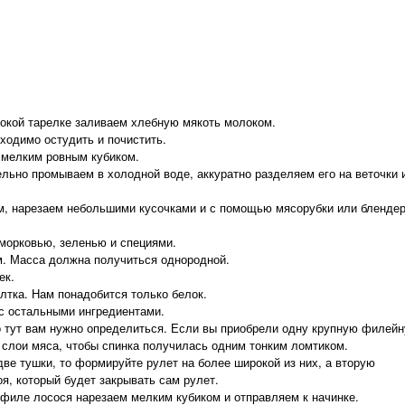
окой тарелке заливаем хлебную мякоть молоком.
ходимо остудить и почистить.
мелким ровным кубиком.
льно промываем в холодной воде, аккуратно разделяем его на веточки 
, нарезаем небольшими кусочками и с помощью мясорубки или бленде
морковью, зеленью и специями.
. Масса должна получиться однородной.
ек.
лтка. Нам понадобится только белок.
с остальными ингредиентами.
о тут вам нужно определиться. Если вы приобрели одну крупную филей
е слои мяса, чтобы спинка получилась одним тонким ломтиком.
две тушки, то формируйте рулет на более широкой из них, а вторую
я, который будет закрывать сам рулет.
филе лосося нарезаем мелким кубиком и отправляем к начинке.