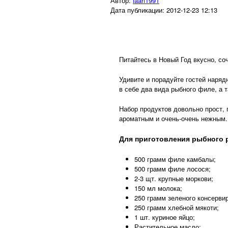
Автор:
laari1991
Дата публикации:
2012-12-23 12:13
Питайтесь в Новый Год вкусно, соч
Удивите и порадуйте гостей наряд
в себе два вида рыбного филе, а 
Набор продуктов довольно прост, 
ароматным и очень-очень нежным
Для приготовления рыбного р
500
грамм
филе камбалы
;
500
грамм
филе лосося
;
2-3
щт.
крупные
моркови
;
150
мл
молока
;
250
грамм
зеленого консерви
250
грамм
хлебной мякоти
;
1
шт.
куриное яйцо
;
Растительное масло
;