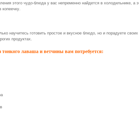
вления этого чудо-блюда у вас непременно найдется в холодильнике, а э
в копеечку.
лько научитесь готовить простое и вкусное блюдо, но и порадуете своих
рогих продуктах.
з тонкого лаваша и ветчины вам потребуется:
за
ов