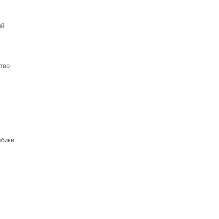
ый
тво
мбики