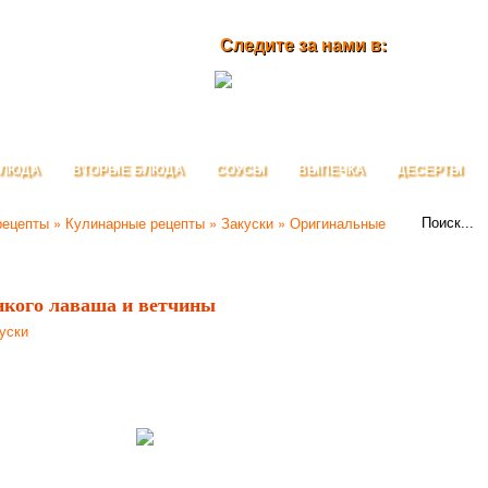
Следите за нами в:
БЛЮДА
ВТОРЫЕ БЛЮДА
СОУСЫ
ВЫПЕЧКА
ДЕСЕРТЫ
рецепты
»
Кулинарные рецепты
»
Закуски
» Оригинальные
нкого лаваша и ветчины
уски