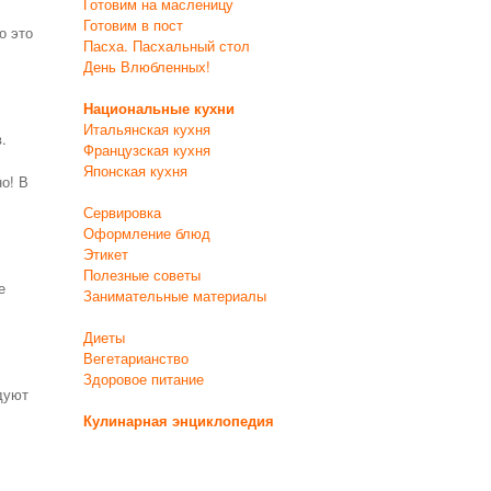
Готовим на масленицу
Готовим в пост
о это
Пасха. Пасхальный стол
День Влюбленных!
Национальные кухни
Итальянская кухня
.
Французская кухня
Японская кухня
но! В
Сервировка
Оформление блюд
Этикет
Полезные советы
е
Занимательные материалы
Диеты
Вегетарианство
Здоровое питание
дуют
Кулинарная энциклопедия