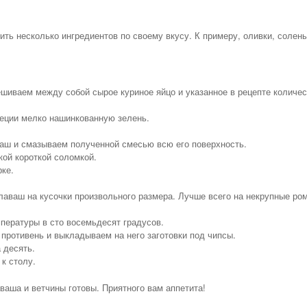
ть несколько ингредиентов по своему вкусу. К примеру, оливки, солен
шиваем между собой сырое куриное яйцо и указанное в рецепте количес
еции мелко нашинкованную зелень.
аш и смазываем полученной смесью всю его поверхность.
кой короткой соломкой.
ке.
лаваш на кусочки произвольного размера. Лучше всего на некрупные ро
пературы в сто восемьдесят градусов.
ротивень и выкладываем на него заготовки под чипсы.
 десять.
к столу.
ваша и ветчины готовы. Приятного вам аппетита!