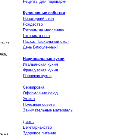
Рецепты для пароварки
Кулинарные события
Новогодний стол
Рождество
Готовим на масленицу
Готовим в пост
Пасха. Пасхальный стол
точно
День Влюбленных!
чки,
Национальные кухни
Итальянская кухня
Французская кухня
Японская кухня
Сервировка
Оформление блюд
Этикет
Полезные советы
Занимательные материалы
Диеты
Вегетарианство
Здоровое питание
ть на