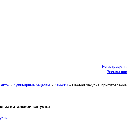
Регистрация н
Забыли па
ецепты
»
Кулинарные рецепты
»
Закуски
» Нежная закуска, приготовленна
ая из китайской капусты
уски