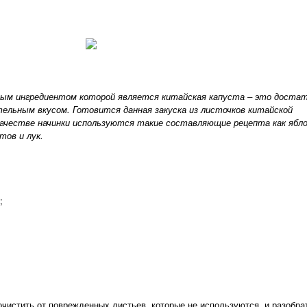
вным ингредиентом которой является китайская капуста – это доста
ельным вкусом. Готовится данная закуска из листочков китайской
 качестве начинки используются такие составляющие рецепта как ябло
тов и лук.
;
очистить от поврежденных листьев, которые не используются, и разобра