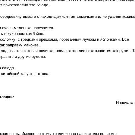
ет приготовлено это блюдо.
 сердцевину вместе с находящимися там семечками и, не удаляя кожиц
 очень меленько нарезается.
ь в кухонном комбайне.
соломку, с грецкими орешками, порезанным лучком и яблочками. Все
ак заправку майонез.
кладывается готовая начинка, после этого лист скатывается как рулет. 
равить и другие рулеты.
а блюдо.
 китайской капусты готова.
кладки:
Напечата
жная вещь. Именно поэтому традиционно наши столы во время