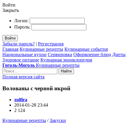
Войти
Закрыть
Логин:
Пароль:
Войти
Забыли пароль?
|
Регистрация
Главная
Кулинарные рецепты
Кулинарные события
Национальные кухни
Сервировка
Оформление блюд
Диеты
Здоровое питание
Кулнарная энциклопедия
Гоголь-Моголь
Кулинарные рецепты
Найти
Полная версия сайта
Волованы с черной икрой
zulfira
2014-01-28 23:44
2 124
Кулинарные рецепты
/
Закуски