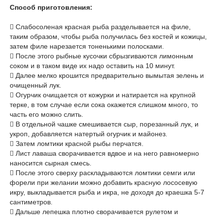
Способ приготовления:
 Слабосоленая красная рыба разделывается на филе,
таким образом, чтобы рыба получилась без костей и кожицы,
затем филе нарезается тоненькими полосками.
 После этого рыбные кусочки сбрызгиваются лимонным
соком и в таком виде их надо оставить на 10 минут.
 Далее мелко крошится предварительно вымытая зелень и
очищенный лук.
 Огурчик очищается от кожурки и натирается на крупной
терке, в том случае если сока окажется слишком много, то
часть его можно слить.
 В отдельной чашке смешивается сыр, порезанный лук, и
укроп, добавляется натертый огурчик и майонез.
 Затем ломтики красной рыбы перчатся.
 Лист лаваша сворачивается вдвое и на него равномерно
наносится сырная смесь.
 После этого сверху раскладываются ломтики семги или
форели при желании можно добавить красную лососевую
икру, выкладывается рыба и икра, не доходя до краешка 5-7
сантиметров.
 Дальше лепешка плотно сворачивается рулетом и