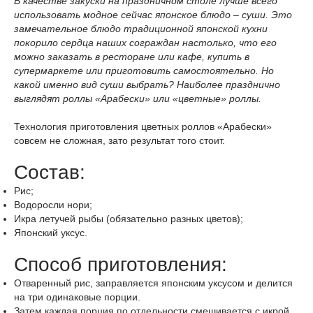
В качестве закуски на праздничном столе лучше всего
использовать модное сейчас японское блюдо – суши. Это
замечательное блюдо традиционной японской кухни
покорило сердца наших сограждан настолько, что его
можно заказать в ресторане или кафе, купить в
супермаркете или приготовить самостоятельно. Но
какой именно вид суши выбрать? Наиболее празднично
выглядят роллы «Арабески» или «цветные» роллы.
Технология приготовления цветных роллов «Арабески»
совсем не сложная, зато результат того стоит.
Состав:
Рис
;
Водоросли нори
;
Икра летучей рыбы
(обязательно разных цветов);
Японский уксус
.
Способ приготовления:
Отваренный рис, заправляется японским уксусом и делится
на три одинаковые порции.
Затем каждая порция по отдельности смешивается с икрой