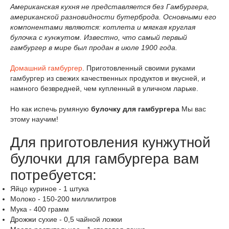
Американская кухня
не представляется без Гамбургера,
американской разновидности бутерброда. Основными его
компонентами являются: котлета и мягкая круглая
булочка с кунжутом. Известно, что самый первый
гамбургер в мире был продан в июле 1900 года.
Домашний гамбургер
. Приготовленный своими руками
гамбургер из свежих качественных продуктов и вкусней, и
намного безвредней, чем купленный в уличном ларьке.
Но как испечь румяную
булочку для гамбургера
Мы вас
этому научим!
Для приготовления кунжутной
булочки для гамбургера вам
потребуется:
Яйцо куриное
-
1
штука
Молоко
-
150-200
миллилитров
Мука
-
400
грамм
Дрожжи сухие
-
0,5
чайной ложки