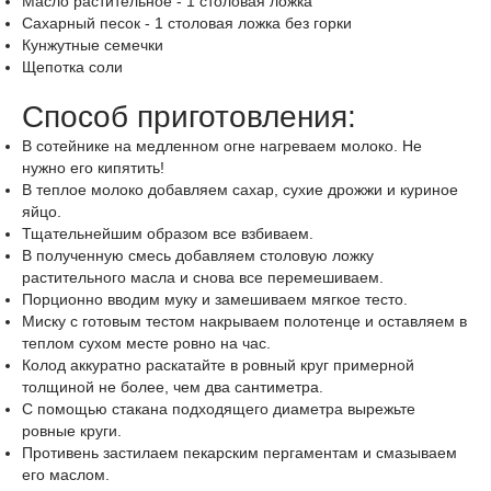
Масло растительное
-
1
столовая ложка
Сахарный песок
-
1
столовая ложка
без горки
Кунжутные семечки
Щепотка
соли
Способ приготовления:
В сотейнике на медленном огне нагреваем молоко. Не
нужно его кипятить!
В теплое молоко добавляем сахар, сухие дрожжи и куриное
яйцо.
Тщательнейшим образом все взбиваем.
В полученную смесь добавляем столовую ложку
растительного масла и снова все перемешиваем.
Порционно вводим муку и замешиваем мягкое тесто.
Миску с готовым тестом накрываем полотенце и оставляем в
теплом сухом месте ровно на час.
Колод аккуратно раскатайте в ровный круг примерной
толщиной не более, чем два сантиметра.
С помощью стакана подходящего диаметра вырежьте
ровные круги.
Противень застилаем пекарским пергаментам и смазываем
его маслом.