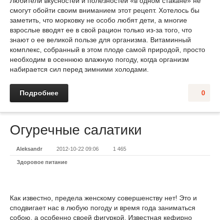
Любители вкусностей и полезностей «в одном стакане» не
смогут обойти своим вниманием этот рецепт. Хотелось бы
заметить, что морковку не особо любят дети, а многие
взрослые вводят ее в свой рацион только из-за того, что
знают о ее великой пользе для организма. Витаминный
комплекс, собранный в этом плоде самой природой, просто
необходим в осеннюю влажную погоду, когда организм
набирается сил перед зимними холодами.
Подробнее
0
Огуречные салатики
Aleksandr
2012-10-22 09:06
1 465
Здоровое питание
Как известно, предела женскому совершенству нет! Это и
сподвигает нас в любую погоду и время года заниматься
собою, а особенно своей фигуркой. Известная кефирно